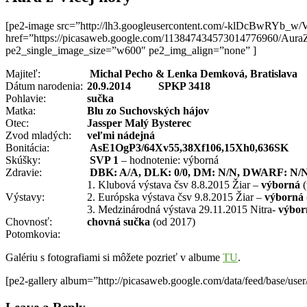
[pe2-image src=”http://lh3.googleusercontent.com/-klDcBw
href=”https://picasaweb.google.com/113847434573014776960/Au
pe2_single_image_size=”w600″ pe2_img_align=”none” ]
Majiteľ:
Michal Pecho & Lenka Demková, Bratislava
Dátum narodenia:
20.9.2014
SPKP 3418
Pohlavie:
sučka
Matka:
Blu zo Suchovských hájov
Otec:
Jassper Malý Bysterec
Zvod mladých:
veľmi nádejná
Bonitácia:
AsE1OgP3/64Xv55,38Xf106,15Xh0,636SK
Skúšky:
SVP 1
– hodnotenie: výborná
Zdravie:
DBK: A/A, DLK: 0/0,
DM: N/N, DWARF: N/
1. Klubová výstava čsv 8.8.2015 Žiar –
výborná
(
Výstavy:
2. Európska výstava čsv 9.8.2015 Žiar –
výborná
3. Medzinárodná výstava 29.11.2015 Nitra-
výbor
Chovnosť:
chovná sučka
(od 2017)
Potomkovia:
Galériu s fotografiami si môžete pozrieť v albume
TU
.
[pe2-gallery album=”http://picasaweb.google.com/data/feed/base