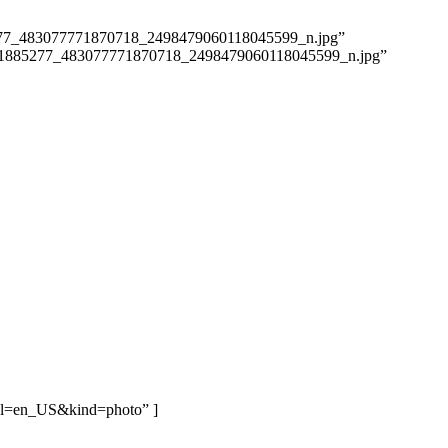
77_483077771870718_2498479060118045599_n.jpg”
=”11885277_483077771870718_2498479060118045599_n.jpg”
&hl=en_US&kind=photo” ]