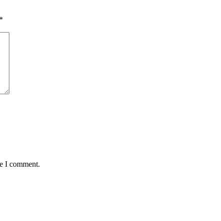
*
me I comment.