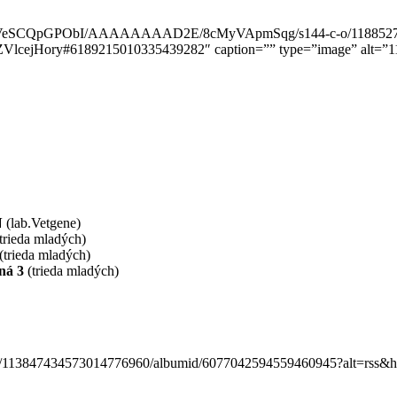
RYb_w/VeSCQpGPObI/AAAAAAAAD2E/8cMyVApmSqg/s144-c-o/118852
raZVlcejHory#6189215010335439282″ caption=”” type=”image” alt
N
(lab.Vetgene)
trieda mladých)
(trieda mladých)
ná 3
(trieda mladých)
/user/113847434573014776960/albumid/6077042594559460945?alt=rss