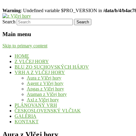
Warning
: Undefined variable $PRO_VERSION in
/data/b/4/b4ac
Search
chovateľská stanica československých vlči
z Vlčej hory
Main menu
Skip to primary content
HOME
Z VLČEJ HORY
BLU ZO SUCHOVSKÝCH HÁJOV
VRH A Z VLČEJ HORY
Aura z Vlčej hory
Agent z Vlčej hory
Angas z Vlčej hory
Ataman z Vlčej hory
Axl z Vlčej hory
PLÁNOVANÝ VRH
ČESKOSLOVENSKÝ VLČIAK
GALÉRIA
KONTAKT
Aura z Vlčej hory