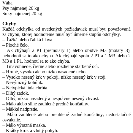
Váha
Psy najmenej 26 kg
Suky najmenej 20 kg
Chyby
Každá odchylka od uvedených požiadaviek musí byť považovaná
za chybu, ktorej hodnotenie musí byť úmerné stupňu odchýlky.
– Ťažká alebo ľahká hlava.
– Ploché čelo.
– Ak chýbajú 2 P1 (premolary 1) alebo obidve M3 (molary 3),
nehodnotí sa to ako chyba. Ak chýbajú spolu 2 P1 a 1 M3 alebo 2
M3 a 1 P1, hodnotí sa to ako chyba.
– Tmavohnedé, čierne alebo rozdielne sfarbené oči.
– Hrubé, vysoko alebo nízko nasadené ucho.
– Vysoko nesený krk v pokoji, nízko nesený krk v stoji.
– Nevýrazný kohútik.
– Netypická línia chrbta.
– Dlhý zadok.
– Dlhý, nízko nasadený a nesprávne nesený chvost.
– Málo alebo silne zauhlené predné končatiny.
– Mäkké nadprstie.
– Málo zauhlené alebo preuhlené zadné končatiny; nedostatočné
osvalenie.
– Málo výrazná maska.
– Krátky krok a vlnitý pohyb.