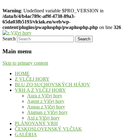
Warning
: Undefined variable $PRO_VERSION in
/data/b/4/b4ac789c-af9f-4738-89a3-
65da03fb5193/vlciak.eu/web/wp-
content/plugins/pwaplusphp/pwaplusphp.php
on line
326
Search
chovateľská stanica československých
z Vlčej hory
vlčiakov
Main menu
Skip to primary content
HOME
Z VLČEJ HORY
BLU ZO SUCHOVSKÝCH HÁJOV
VRH A Z VLČEJ HORY
Aura z Vlčej hory
Agent z Vlčej hory
Angas z Vlčej hory
Ataman z Vlčej hory
Axl z Vlčej hory
PLÁNOVANÝ VRH
ČESKOSLOVENSKÝ VLČIAK
GALÉRIA