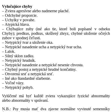
Vylučujúce chyby
– Zviera agresívne alebo nadmerne plaché.
– Odchylné proporcie.
– Uchylky v povahe.
– Atypická hlava.
– Chýbajúce zuby (iné ako tie, ktoré boli popísané v odseku
Chyby); predkus, podkus, skrížený zhryz, chybné uloženie očných
zubov v spodnej čeľusti.
– Netypický tvar a uloženie oka.
– Netypické nasadenie ucha a netypický tvar ucha.
– Lalok.
– Silný sklon zadku.
– Netypický hrudník.
– Netypické nasadenie a netypické nesenie chvosta.
– Chybný postoj a netypické hrudné končatiny.
– Otvorená srsť a netypická srsť.
– Iné ako štandardné sfarbenie.
– Voľné väzy.
– Netypický pohyb.
Vylúčené má byť každé zviera vykazujúce fyzické abnormality
alebo abnormality v správaní.
N.B.: Psy musia mať dva zjavne normálne vyvinuté semenníky