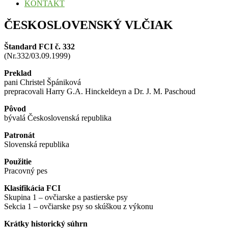
KONTAKT
ČESKOSLOVENSKÝ VLČIAK
Štandard FCI č. 332
(Nr.332/03.09.1999)
Preklad
pani Christel Špániková
prepracovali Harry G.A. Hinckeldeyn a Dr. J. M. Paschoud
Pôvod
bývalá Československá republika
Patronát
Slovenská republika
Použitie
Pracovný pes
Klasifikácia FCI
Skupina 1 – ovčiarske a pastierske psy
Sekcia 1 – ovčiarske psy so skúškou z výkonu
Krátky historický súhrn