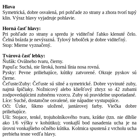
Hlava
Symetrická, dobre osvalená, pri pohľade zo strany a zhora tvorí tupý
klin. Výraz hlavy vyjadruje pohlavie.
Horná časť hlavy:
Pri pohľade zo strany a spredu je viditeľné ľahko klenuté čelo.
Čelná brázda je nevýrazná. Tylový hrbolček je dobre viditeľný.
Stop: Mierne vyznačený.
Tvárová časť lebky:
Ňufák: Oválneho tvaru, čierny.
Papuľa: Suchá, nie široká, horná línia nosa rovná.
Pysky: Pevne priliehajúce, kútiky zatvorené. Okraje pyskov sú
čierne.
Čeľuste/Zuby: Čeľuste sú silné a symetrické. Dobre vyvinuté zuby,
najmä špičiaky. Nožnicový alebo kliešťový zhryz so 42 zubami
zodpovedajúcimi zubnému vzorcu. Zuby sú pravidelne usporiadané.
Líce: Suché, dostatočne osvalené, nie nápadne vystupujúce.
Oči: Úzke, šikmo uložené, jantárovej farby. Viečka dobre
priliehajúce.
Uši: Stojace, tenké, trojuholníkového tvaru, krátke (tzn. nie dlhšie
ako 1/6 výšky v kohútiku); vonkajší bod nasadenia ucha je na
úrovni vonkajšieho očného kútika. Kolmica spustená z vrcholu ucha
prebieha tesne vedľa hlavy.