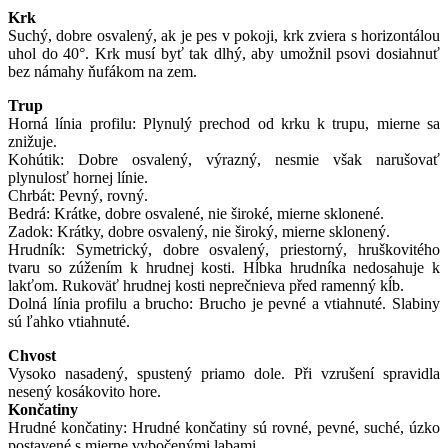
Krk
Suchý, dobre osvalený, ak je pes v pokoji, krk zviera s horizontálou
uhol do 40°. Krk musí byť tak dlhý, aby umožnil psovi dosiahnuť
bez námahy ňufákom na zem.
Trup
Horná línia profilu: Plynulý prechod od krku k trupu, mierne sa
znižuje.
Kohútik: Dobre osvalený, výrazný, nesmie však narušovať
plynulosť hornej línie.
Chrbát: Pevný, rovný.
Bedrá: Krátke, dobre osvalené, nie široké, mierne sklonené.
Zadok: Krátky, dobre osvalený, nie široký, mierne sklonený.
Hrudník: Symetrický, dobre osvalený, priestorný, hruškovitého
tvaru so zúžením k hrudnej kosti. Hĺbka hrudníka nedosahuje k
lakťom. Rukoväť hrudnej kosti neprečnieva před ramenný kĺb.
Dolná línia profilu a brucho: Brucho je pevné a vtiahnuté. Slabiny
sú ľahko vtiahnuté.
Chvost
Vysoko nasadený, spustený priamo dole. Při vzrušení spravidla
nesený kosákovito hore.
Končatiny
Hrudné končatiny: Hrudné končatiny sú rovné, pevné, suché, úzko
postavené s mierne vybočenými labami.