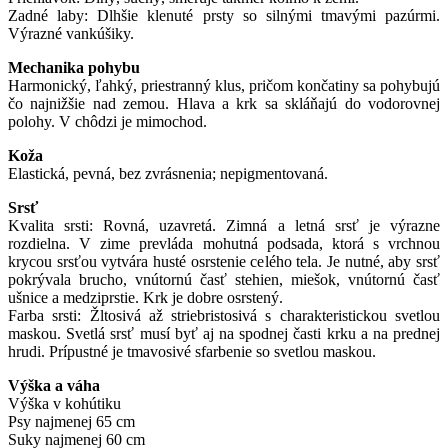
Zadné laby: Dlhšie klenuté prsty so silnými tmavými pazúrmi.
Výrazné vankúšiky.
Mechanika pohybu
Harmonický, ľahký, priestranný klus, pričom končatiny sa pohybujú
čo najnižšie nad zemou. Hlava a krk sa skláňajú do vodorovnej
polohy. V chôdzi je mimochod.
Koža
Elastická, pevná, bez zvrásnenia; nepigmentovaná.
Srsť
Kvalita srsti: Rovná, uzavretá. Zimná a letná srsť je výrazne
rozdielna. V zime prevláda mohutná podsada, ktorá s vrchnou
krycou srsťou vytvára husté osrstenie celého tela. Je nutné, aby srsť
pokrývala brucho, vnútornú časť stehien, miešok, vnútornú časť
ušnice a medziprstie. Krk je dobre osrstený.
Farba srsti: Žltosivá až striebristosivá s charakteristickou svetlou
maskou. Svetlá srsť musí byť aj na spodnej časti krku a na prednej
hrudi. Prípustné je tmavosivé sfarbenie so svetlou maskou.
Výška a váha
Výška v kohútiku
Psy najmenej 65 cm
Suky najmenej 60 cm