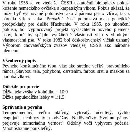
V roku 1955 sa vo vtedajšej ČSSR uskutočnil biologický pokus,
kríženie nemeckého ovčiaka s karpatským vlkom. Pokus ukázal, že
môže byť vychované potomstvo ako z párenia pes x vlčica, tak z
párenia vlk x suka. Prevažná časť potomstva mala genetické
predpoklady pre ďalšie šľachtenie. V roku 1965, po ukončení
pokusu, bol vypracovaný projekt vyšľachtenia nového plemena
psov, ktoré by spájalo využiteľné vlastnosti vlka s vhodnými
vlastnosťami psa. V roku 1982 bol československý vlčiak uznaný
Výborom chovateľských zväzov vtedajšej ČSSR ako národné
plemeno.
Všeobecný popis
Pevného konštitučného typu, viac ako stredne veľký, pravouhlého
rámca. Stavbou tela, pohybom, osrstením, farbou srsti a maskou sa
podobá vlkovi.
Dôležité proporcie
Dĺžka tela:výška v kohútiku = 10:9
Dĺžka papule:dĺžka lebky = 1:1,5
Správanie a povaha
Temperamentný, veľmi aktívny, vytrvalý, učenlivý, rýchlo
reagujúci, neohrozený a odvážny. Nedôverčivý. Svojmu pánovi
prejavuje mimoriadnu vernosť. Odolný voči vplyvom počasia.
Mnohostranne použiteľný.