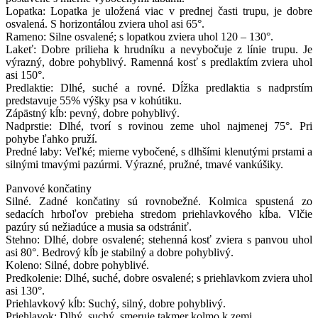
Lopatka: Lopatka je uložená viac v prednej časti trupu, je dobre
osvalená. S horizontálou zviera uhol asi 65°.
Rameno: Silne osvalené; s lopatkou zviera uhol 120 – 130°.
Lakeť: Dobre prilieha k hrudníku a nevybočuje z línie trupu. Je
výrazný, dobre pohyblivý. Ramenná kosť s predlaktím zviera uhol
asi 150°.
Predlaktie: Dlhé, suché a rovné. Dĺžka predlaktia s nadprstím
predstavuje 55% výšky psa v kohútiku.
Zápästný kĺb: pevný, dobre pohyblivý.
Nadprstie: Dlhé, tvorí s rovinou zeme uhol najmenej 75°. Pri
pohybe ľahko pruží.
Predné laby: Veľké; mierne vybočené, s dlhšími klenutými prstami a
silnými tmavými pazúrmi. Výrazné, pružné, tmavé vankúšiky.
Panvové končatiny
Silné. Zadné končatiny sú rovnobežné. Kolmica spustená zo
sedacích hrboľov prebieha stredom priehlavkového kĺba. Vlčie
pazúry sú nežiadúce a musia sa odstrániť.
Stehno: Dlhé, dobre osvalené; stehenná kosť zviera s panvou uhol
asi 80°. Bedrový kĺb je stabilný a dobre pohyblivý.
Koleno: Silné, dobre pohyblivé.
Predkolenie: Dlhé, suché, dobre osvalené; s priehlavkom zviera uhol
asi 130°.
Priehlavkový kĺb: Suchý, silný, dobre pohyblivý.
Priehlavok: Dlhý, suchý, smeruje takmer kolmo k zemi.