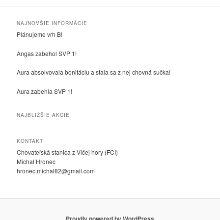
NAJNOVŠIE INFORMÁCIE
Plánujeme vrh B!
Angas zabehol SVP 1!
Aura absolvovala bonitáciu a stala sa z nej chovná sučka!
Aura zabehla SVP 1!
NAJBLIŽŠIE AKCIE
KONTAKT
Chovateľská stanica z Vlčej hory (FCI)
Michal Hronec
hronec.michal82@gmail.com
Proudly powered by WordPress