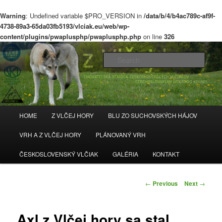
Warning
: Undefined variable $PRO_VERSION in
/data/b/4/b4ac789c-af9f-
4738-89a3-65da03fb5193/vlciak.eu/web/wp-
content/plugins/pwaplusphp/pwaplusphp.php
on line
326
chovateľská stanica československých vlčiakov
Sear
z Vlčej hory
Main
HOME
Z VLČEJ HORY
BLU ZO SUCHOVSKÝCH HÁJOV
Skip
menu
VRH A Z VLČEJ HORY
PLÁNOVANÝ VRH
to
ČESKOSLOVENSKÝ VLČIAK
GALÉRIA
KONTAKT
primary
content
Post
←
Previous
Next
→
navigation
Axl z Vlčej hory sa stal